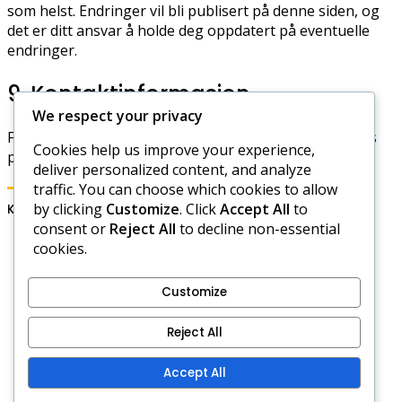
som helst. Endringer vil bli publisert på denne siden, og
det er ditt ansvar å holde deg oppdatert på eventuelle
endringer.
9. Kontaktinformasjon
We respect your privacy
For spørsmål om disse vilkårene, vennligst kontakt oss
Cookies help us improve your experience,
på:
legal@annuairewifi.net
deliver personalized content, and analyze
traffic. You can choose which cookies to allow
by clicking
Customize
. Click
Accept All
to
Kategorier
consent or
Reject All
to decline non-essential
cookies.
Mafia City Arrangement Milepæler
Mafia City gavekoder
Mafia City Oppladningsbonuser
Customize
Tjenestevilkår
Reject All
Ditt personvern
Hvem vi er
Accept All
Informasjonskapsler og sporing
Kontakt oss