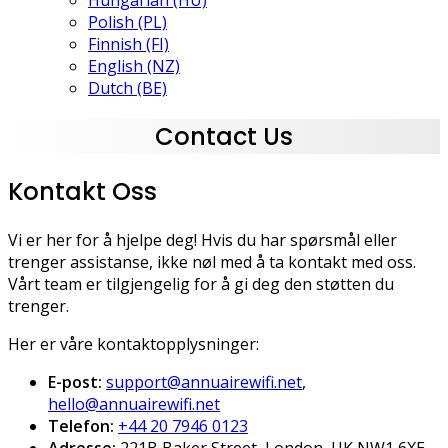
Hungarian (HU)
Polish (PL)
Finnish (FI)
English (NZ)
Dutch (BE)
Contact Us
Kontakt Oss
Vi er her for å hjelpe deg! Hvis du har spørsmål eller
trenger assistanse, ikke nøl med å ta kontakt med oss.
Vårt team er tilgjengelig for å gi deg den støtten du
trenger.
Her er våre kontaktopplysninger:
E-post:
support@annuairewifi.net
,
hello@annuairewifi.net
Telefon:
+44 20 7946 0123
Adresse:
221B Baker Street, London, UK NW1 6XE