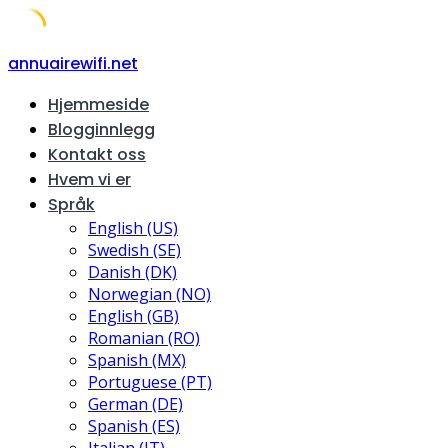
Skip
annuairewifi.net
to
Hjemmeside
content
Blogginnlegg
Kontakt oss
Hvem vi er
Språk
English (US)
Swedish (SE)
Danish (DK)
Norwegian (NO)
English (GB)
Romanian (RO)
Spanish (MX)
Portuguese (PT)
German (DE)
Spanish (ES)