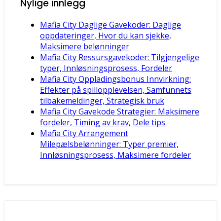
Nylige innlegg
Mafia City Daglige Gavekoder: Daglige
oppdateringer, Hvor du kan sjekke,
Maksimere belønninger
Mafia City Ressursgavekoder: Tilgjengelige
typer, Innløsningsprosess, Fordeler
Mafia City Oppladingsbonus Innvirkning:
Effekter på spillopplevelsen, Samfunnets
tilbakemeldinger, Strategisk bruk
Mafia City Gavekode Strategier: Maksimere
fordeler, Timing av krav, Dele tips
Mafia City Arrangement
Milepælsbelønninger: Typer premier,
Innløsningsprosess, Maksimere fordeler